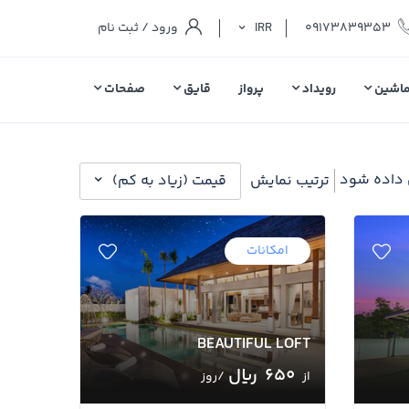
09173839353
IRR
ورود / ثبت نام
اشین
رویداد
پرواز
قایق
صفحات
 داده شود
ترتیب نمایش
قیمت (زیاد به کم)
امکانات
BEAUTIFUL LOFT
650 ﷼
از
/روز