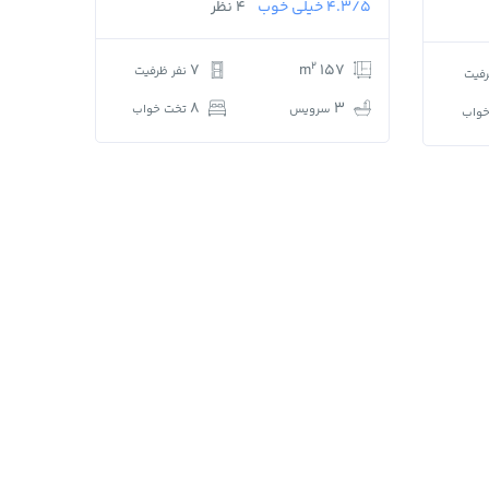
4.3/5
خیلی خوب
4 نظر
2
7
157 m
نفر ظرفیت
رفیت
8
3
سرویس
تخت خواب
واب