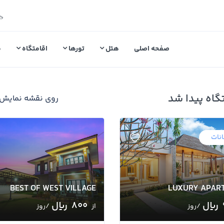
صفحه اصلی
هتل
تورها
اقامتگاه
م
روی نقشه نمایش
نات
BEST OF WEST VILLAGE
LUXURY APAR
800 ﷼
/روز
از
/روز