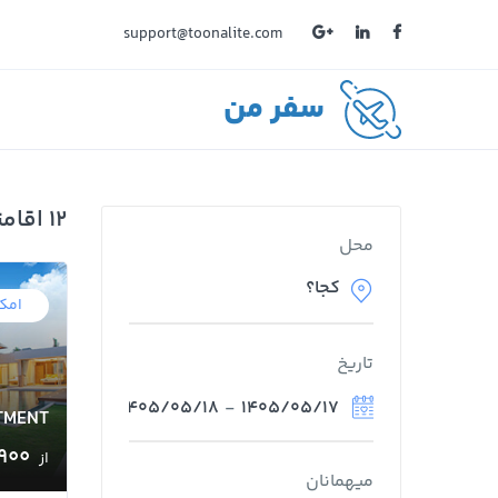
support@toonalite.com
سفر من
12 اقامتگاه پیدا شد
محل
امکا
تاریخ
1405/05/18
-
1405/05/17
TMENT
900 ﷼
از
میهمانان