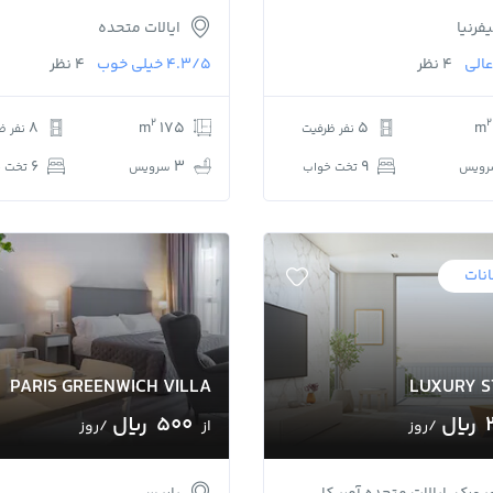
یفرنیا
ایالات متحده
عالی
4 نظر
4.3/5
خیلی خوب
4 نظر
2
2
8
175 m
5
نفر ظرفیت
نفر ظ
6
3
9
رویس
تخت خواب
سرویس
تخت خ
نات
PARIS GREENWICH VILLA
LUXURY S
﷼
500 ﷼
/روز
از
/روز