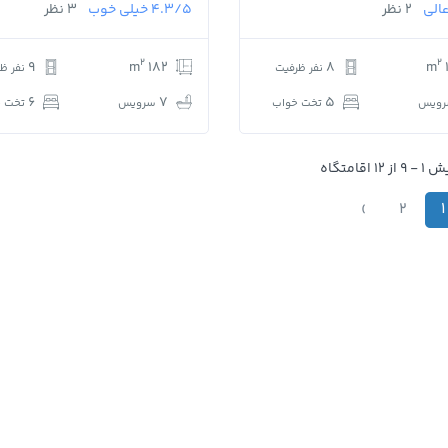
الی
2 نظر
4.3/5
خیلی خوب
3 نظر
2
2
9
182 m
8
نفر ظرفیت
نفر ظ
6
7
5
ویس
تخت خواب
سرویس
تخت خ
 اقامتگاه
›
2
1