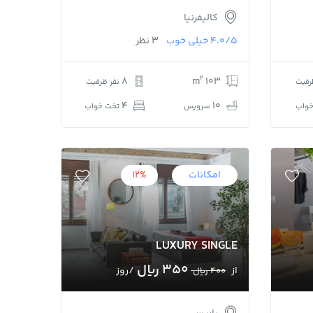
کالیفرنیا
4.0/5
خیلی خوب
3 نظر
2
8
103 m
رفیت
نفر ظرفیت
4
10
واب
سرویس
تخت خواب
امکانات
12%
LUXURY SINGLE
350 ﷼
از
/روز
400 ﷼