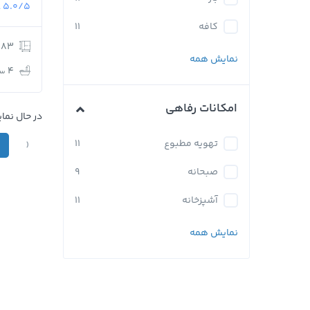
5.0/5
ع
کافه
11
183 m
نمایش همه
4
سر
امکانات رفاهی
در حال نمایش 1 - 9 از 12
‹
تهویه مطبوع
11
صبحانه
9
آشپزخانه
11
نمایش همه