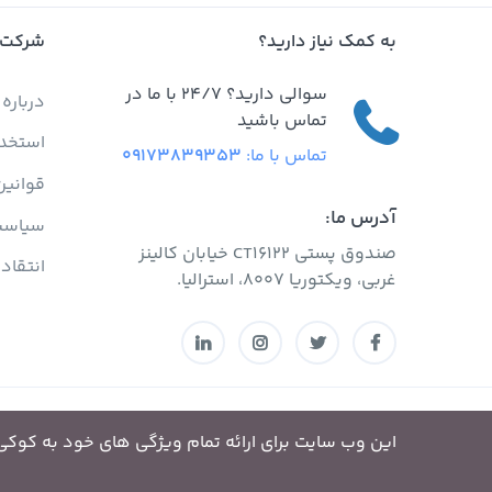
به کمک نیاز دارید؟
شرکت
سوالی دارید؟ 24/7 با ما در
درباره 
تماس باشید
استخد
تماس با ما:
09173839353
قوانین
آدرس ما:
سیاست
صندوق پستی CT16122 خیابان کالینز
انتقاد
غربی، ویکتوریا 8007، استرالیا.
این وب سایت برای ارائه تمام ویژگی های خود به کوکی نی
سفر من