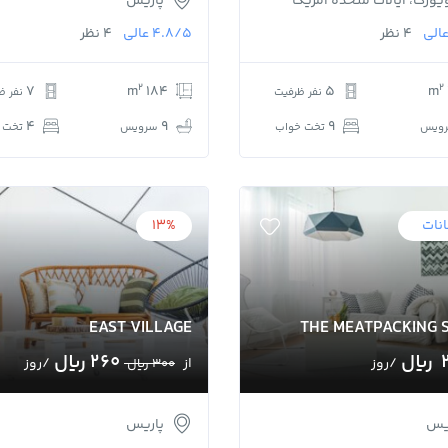
یورک، ایالات متحده آمریکا
پاریس
الی
4 نظر
4.8/5
عالی
4 نظر
2
2
7
184 m
5
نفر ظرفیت
نفر ظ
4
9
9
ویس
تخت خواب
سرویس
تخت 
نات
13%
EAST VILLAGE
THE MEATPACKING 
﷼
260 ﷼
/روز
از
/روز
300 ﷼
یس
پاریس