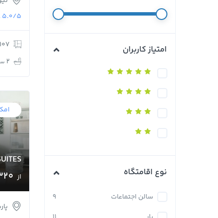
نیو
5.0/5
ع
107 m
امتیاز کاربران
2
سر
امکا
SUITES
نوع اقامتگاه
320 
از
سالن اجتماعات
9
پار
بار
11