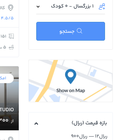
1 بزرگسال
-
0 کودک
کال
4.5/5
جستجو
151 m
5
س
امکا
TUDIO
300 
از
بازه قیمت (﷼)
﷼
12
—
﷼
900