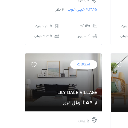
پاریس
4.3/5
خیلی خوب
4 نظر
2
5
120 m
رفیت
نفر ظرفیت
5
9
خواب
سرویس
تخت خواب
امکانات
LILY DALE VILLAGE
250 ﷼
از
/روز
پاریس