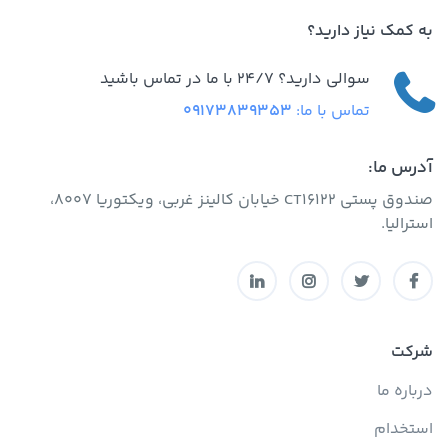
به کمک نیاز دارید؟
سوالی دارید؟ 24/7 با ما در تماس باشید
تماس با ما:
09173839353
آدرس ما:
صندوق پستی CT16122 خیابان کالینز غربی، ویکتوریا 8007،
استرالیا.
شرکت
درباره ما
استخدام