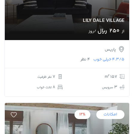
LILY DALE VILLAGE
250 ﷼
از
/روز
پاریس
4.3/5
خیلی خوب
4 نظر
2
7
157 m
نفر ظرفیت
8
3
سرویس
تخت خواب
امکانات
12%