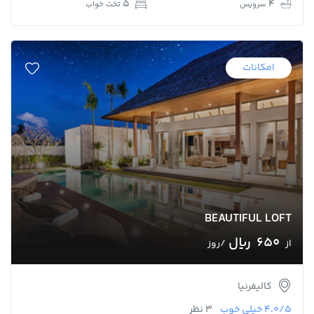
5
4
سرویس
تخت خواب
امکانات
BEAUTIFUL LOFT
650 ﷼
از
/روز
کالیفرنیا
4.0/5
خیلی خوب
3 نظر