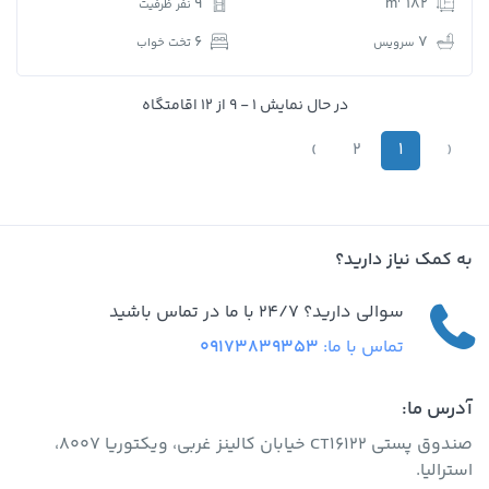
9
182 m
نفر ظرفیت
6
7
سرویس
تخت خواب
در حال نمایش 1 - 9 از 12 اقامتگاه
›
2
1
‹
به کمک نیاز دارید؟
سوالی دارید؟ 24/7 با ما در تماس باشید
تماس با ما:
09173839353
آدرس ما:
صندوق پستی CT16122 خیابان کالینز غربی، ویکتوریا 8007،
استرالیا.