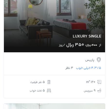
LUXURY SINGLE
350 ﷼
از
/روز
400 ﷼
پاریس
4.3/5
خیلی خوب
4 نظر
2
5
120 m
نفر ظرفیت
5
9
سرویس
تخت خواب