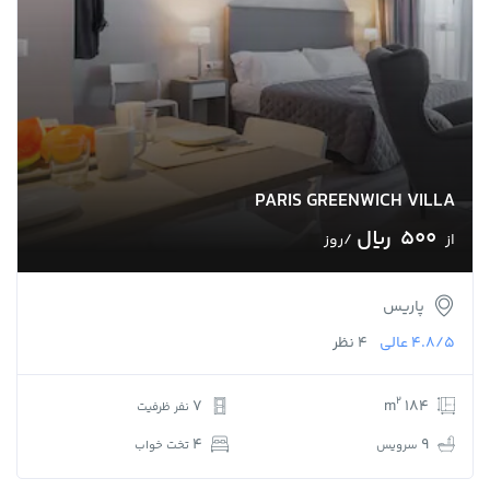
PARIS GREENWICH VILLA
500 ﷼
از
/روز
پاریس
4.8/5
عالی
4 نظر
2
7
184 m
نفر ظرفیت
4
9
سرویس
تخت خواب