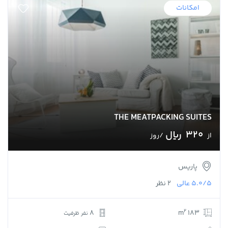
امکانات
THE MEATPACKING SUITES
320 ﷼
از
/روز
پاریس
5.0/5
عالی
2 نظر
2
8
183 m
نفر ظرفیت