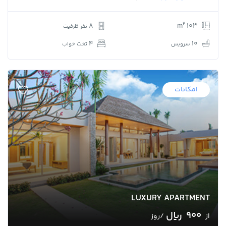
2
8
103 m
نفر ظرفیت
4
10
سرویس
تخت خواب
امکانات
LUXURY APARTMENT
900 ﷼
از
/روز