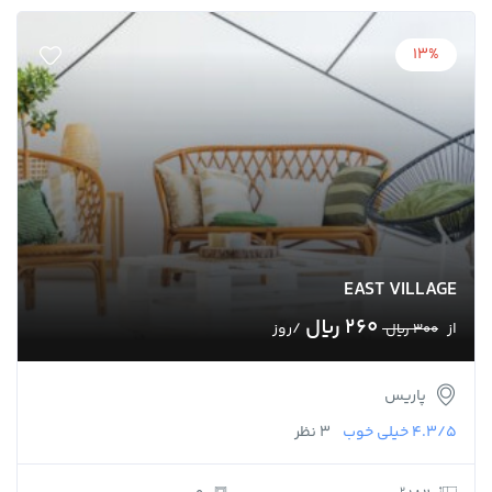
13%
EAST VILLAGE
260 ﷼
از
/روز
300 ﷼
پاریس
4.3/5
خیلی خوب
3 نظر
2