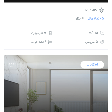
کالیفرنیا
4.5/5
عالی
4 نظر
2
5
151 m
نفر ظرفیت
9
5
سرویس
تخت خواب
امکانات