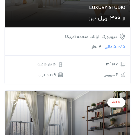
LUXURY STUDIO
300 ﷼
از
/روز
نیویورک، ایالات متحده آمریکا
5.0/5
عالی
4 نظر
2
5
107 m
نفر ظرفیت
9
2
سرویس
تخت خواب
50%