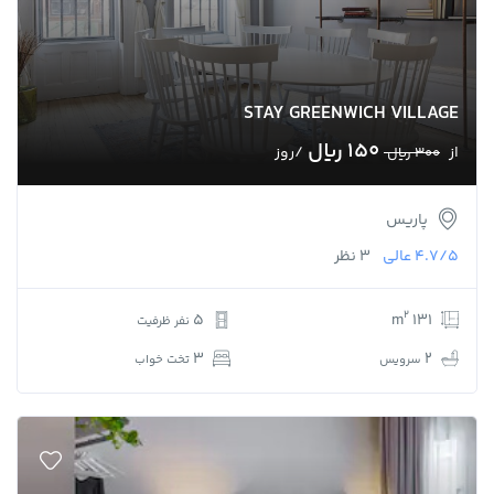
STAY GREENWICH VILLAGE
150 ﷼
از
/روز
300 ﷼
پاریس
4.7/5
عالی
3 نظر
2
5
131 m
نفر ظرفیت
3
2
سرویس
تخت خواب