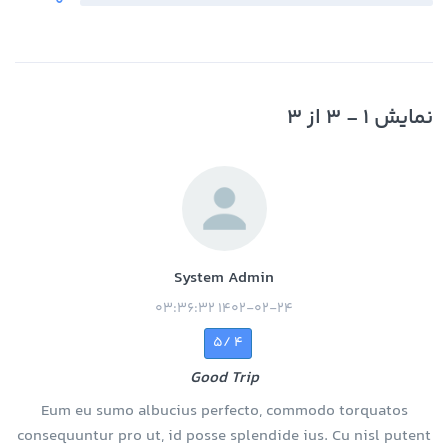
0
نمایش 1 - 3 از 3
System Admin
1402-02-24 03:36:32
4 /5
Good Trip
Eum eu sumo albucius perfecto, commodo torquatos
consequuntur pro ut, id posse splendide ius. Cu nisl putent