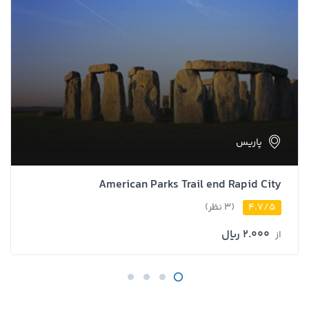
پاریس
American Parks Trail end Rapid City
4.7/5
(3 نظر)
2.000 ﷼
از