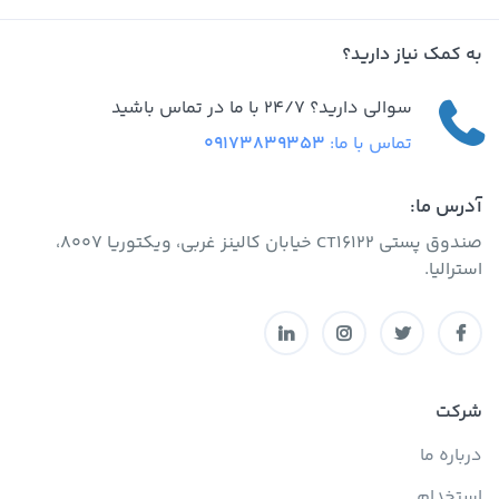
به کمک نیاز دارید؟
سوالی دارید؟ 24/7 با ما در تماس باشید
تماس با ما:
09173839353
آدرس ما:
صندوق پستی CT16122 خیابان کالینز غربی، ویکتوریا 8007،
استرالیا.
شرکت
درباره ما
استخدام