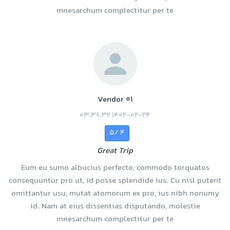
mnesarchum complectitur per te
Vendor 01
1402-02-24 03:36:32
4 /5
Great Trip
Eum eu sumo albucius perfecto, commodo torquatos
consequuntur pro ut, id posse splendide ius. Cu nisl putent
omittantur usu, mutat atomorum ex pro, ius nibh nonumy
id. Nam at eius dissentias disputando, molestie
mnesarchum complectitur per te