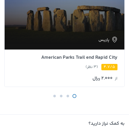
پاریس
American Parks Trail end Rapid City
4.7/5
(3 نظر)
2.000 ﷼
از
به کمک نیاز دارید؟