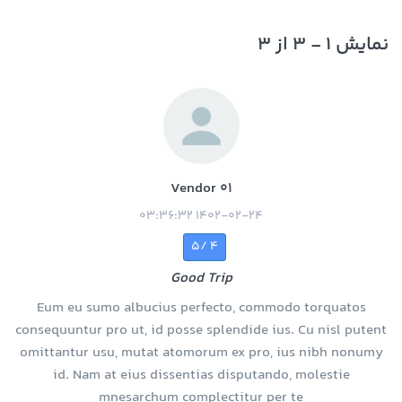
نمایش 1 - 3 از 3
Vendor 01
1402-02-24 03:36:32
4 /5
Good Trip
Eum eu sumo albucius perfecto, commodo torquatos
consequuntur pro ut, id posse splendide ius. Cu nisl putent
omittantur usu, mutat atomorum ex pro, ius nibh nonumy
id. Nam at eius dissentias disputando, molestie
mnesarchum complectitur per te