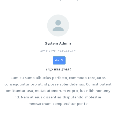
System Admin
1402-02-24 03:36:32
5 /5
Trip was great
Eum eu sumo albucius perfecto, commodo torquatos
consequuntur pro ut, id posse splendide ius. Cu nisl putent
omittantur usu, mutat atomorum ex pro, ius nibh nonumy
id. Nam at eius dissentias disputando, molestie
mnesarchum complectitur per te