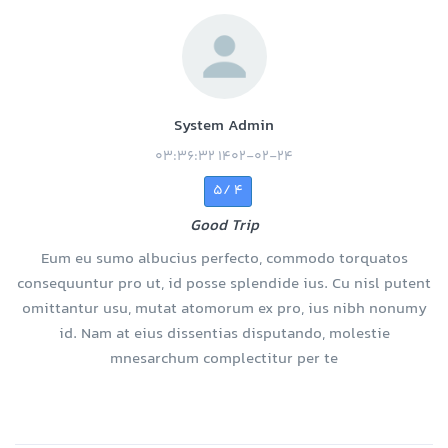
System Admin
1402-02-24 03:36:32
4 /5
Good Trip
Eum eu sumo albucius perfecto, commodo torquatos
consequuntur pro ut, id posse splendide ius. Cu nisl putent
omittantur usu, mutat atomorum ex pro, ius nibh nonumy
id. Nam at eius dissentias disputando, molestie
mnesarchum complectitur per te