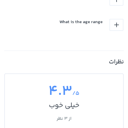
What is the age range
نظرات
4.3
/5
خیلی خوب
از 3 نظر