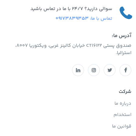
سوالی دارید؟ 24/7 با ما در تماس باشید
تماس با ما:
09173839353
آدرس ما:
صندوق پستی CT16122 خیابان کالینز غربی، ویکتوریا 8007،
استرالیا.
شرکت
درباره ما
استخدام
قوانین ما