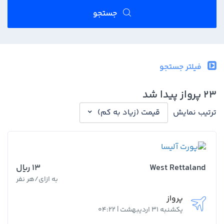
جستجو
فیلتر جستجو
23 پرواز پیدا شد
ترتیب نمایش
قیمت (زیاد به کم)
West Rettaland
13 ﷼
به ازای/هر نفر
پرواز
یکشنبه 31 اردیبهشت | 04:22