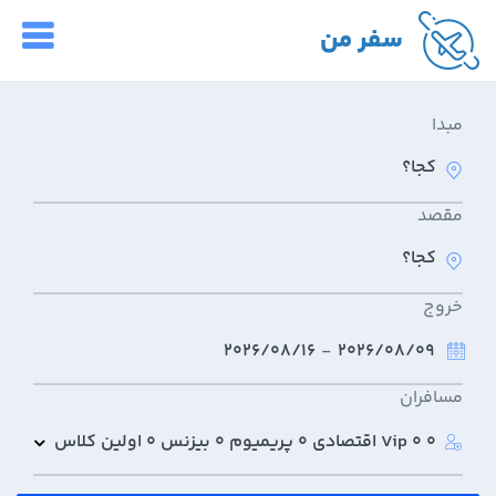
سفر من
مبدا
مقصد
خروج
2026/08/16
-
2026/08/09
مسافران
0 Vip
0 اقتصادی
0 پریمیوم
0 بیزنس
0 اولین کلاس