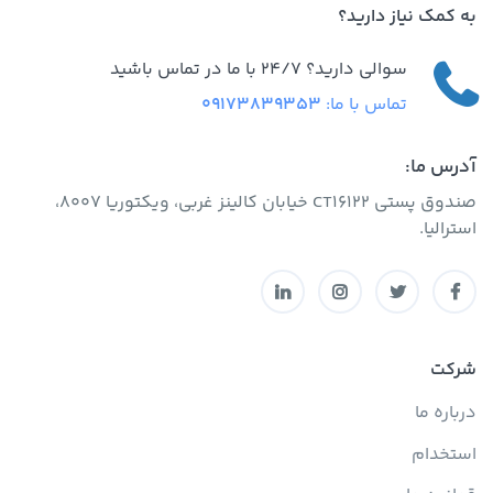
به کمک نیاز دارید؟
سوالی دارید؟ 24/7 با ما در تماس باشید
تماس با ما:
09173839353
آدرس ما:
صندوق پستی CT16122 خیابان کالینز غربی، ویکتوریا 8007،
استرالیا.
شرکت
درباره ما
استخدام