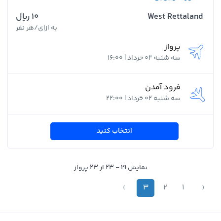
West Rettaland
10 ﷼
به ازای/هر نفر
پرواز
سه شنبه 02 خرداد | 16:00
فرود آمدن
سه شنبه 02 خرداد | 22:00
انتخاب کنید
نمایش 19 - 23 از 23 پرواز
›
3
2
1
‹