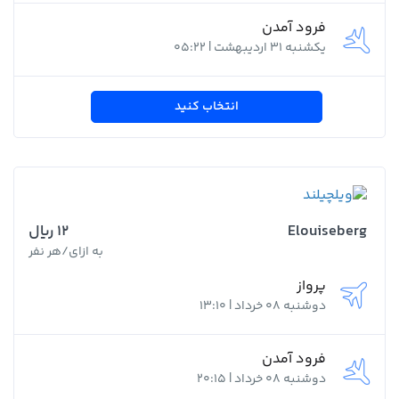
فرود آمدن
یکشنبه 31 اردیبهشت | 05:22
انتخاب کنید
Elouiseberg
12 ﷼
به ازای/هر نفر
پرواز
دوشنبه 08 خرداد | 13:10
فرود آمدن
دوشنبه 08 خرداد | 20:15